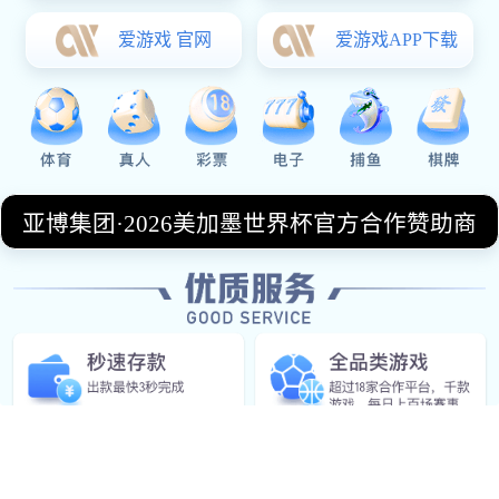
析详解
2026-01-21
文章摘要：2026年世界杯将首次扩军至48支球
队，亚洲区的参赛名额也随之大幅增加，使得亚
洲区预选赛的赛制与晋级路径发生了深刻变化。
新的赛制不仅延长了预选赛周期，也让更多亚洲
球队拥有了冲击世界杯正赛的现实机会。本文将
围绕“2026年世界杯亚洲区预选赛赛制表与晋级
路径全解析详解”这一核心主题展开，系统梳理预
选赛的整体结构、各阶段赛制安排、晋级与淘汰
规则的变化，以及新赛制对亚洲各层级球队带来
的机遇与挑战。通过分阶段、分路径的方式进行
深入解读，帮助读者清晰理解亚洲区预选赛如何
从最初的资格筛选，一步步通向世界杯正赛席
位。同时，文章还将结合竞争格局和战略层面的
变化，对亚洲足球未来的发展趋势进行总结性分
析，为球迷和研究者提供一份全面、清晰且具有